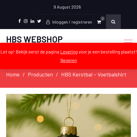
9 August 2026
0
Inloggen / registreren
Facebook
Instagram
LinkedIn
Twitter
HBS WEBSHOP
De officiële webshop voor Craeyen
Let op! Bekijk eerst de pagina
Levering
voor je een bestelling plaatst!
Negeren
Home
Producten
HBS Kerstbal – Voetbalshirt