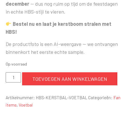
december
— dus nog ruim op tijd om de feestdagen
in echte HBS-stijl te vieren.
Bestel nu en laat je kerstboom stralen met
HBS!
De productfoto is een AI-weergave — we ontvangen
binnenkort het eerste echte sample.
Op voorraad
HBS
TOEVOEGEN AAN WINKELWAGEN
Kerstbal
-
Artikelnummer:
HBS-KERSTBAL-VOETBAL
Categorieën:
Fan
Voetbalshirt
items
,
Voetbal
aantal