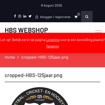
8 August 2026
0
Inloggen / registreren
Facebook
Instagram
LinkedIn
Twitter
HBS WEBSHOP
De officiële webshop voor Craeyen
Let op! Bekijk eerst de pagina
Levering
voor je een bestelling plaatst!
Negeren
Home
cropped-HBS-125jaar.png
cropped-HBS-125jaar.png