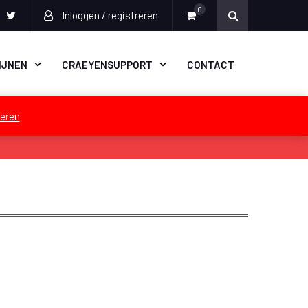
0
Inloggen / registreren
k
agram
inkedIn
Twitter
IJNEN
CRAEYENSUPPORT
CONTACT
eren