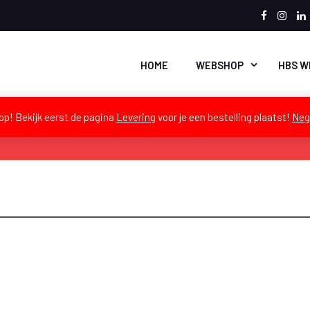
Faceboo
Inst
L
HOME
WEBSHOP
HBS W
op! Bekijk eerst de pagina
Levering
voor je een bestelling plaatst!
Neg