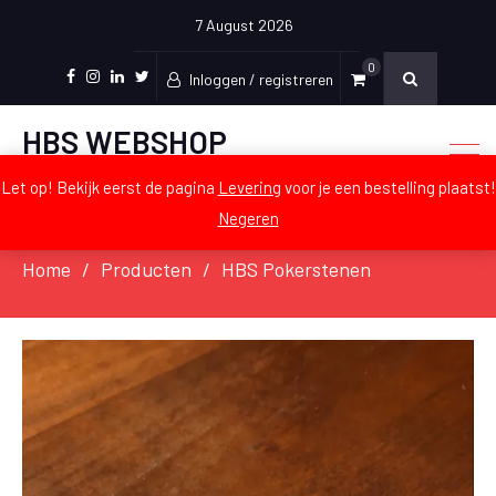
7 August 2026
0
Inloggen / registreren
Facebook
Instagram
LinkedIn
Twitter
HBS WEBSHOP
De officiële webshop voor Craeyen
Let op! Bekijk eerst de pagina
Levering
voor je een bestelling plaatst!
Negeren
Home
Producten
HBS Pokerstenen