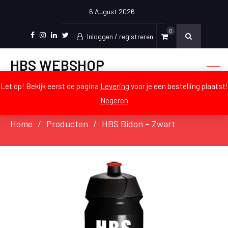
6 August 2026
0
Inloggen / registreren
Facebook
Instagram
LinkedIn
Twitter
HBS WEBSHOP
De officiële webshop voor Craeyen
Let op! Bekijk eerst de pagina
Levering
voor je een bestelling plaatst!
Negeren
Home
Producten
HBS Bidon – Zwart