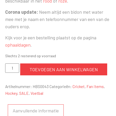
beschikbaar in het
rood
of
roze
.
Corona update:
Neem altijd een bidon met water
mee met je naam en telefoonnummer van een van de
ouders erop.
Kijk voor je een bestelling plaatst op de pagina
ophaaldagen
.
Slechts 2 resterend op voorraad
HBS
TOEVOEGEN AAN WINKELWAGEN
Bidon
-
Artikelnummer:
HBS0043
Categorieën:
Cricket
,
Fan items
,
Zwart
Hockey
,
SALE
,
Voetbal
aantal
Aanvullende informatie