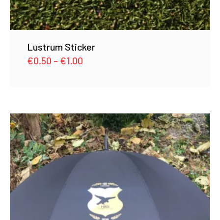
Lustrum Sticker
Prijsklasse:
€
0.50
-
€
1.00
€0.50
tot
€1.00